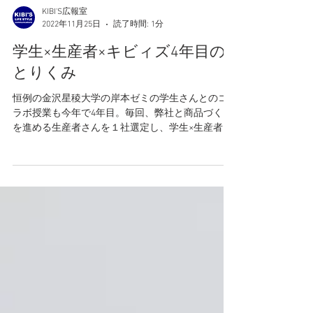
KIBI'S広報室
2022年11月25日
読了時間: 1分
学生×生産者×キビィズ4年目の
とりくみ
恒例の金沢星稜大学の岸本ゼミの学生さんとのコ
ラボ授業も今年で4年目。毎回、弊社と商品づくり
を進める生産者さんを１社選定し、学生×生産者×
弊社で、約1年かけて商品開発やプロモーションを
形にするという長期にわたる実践型授業。...