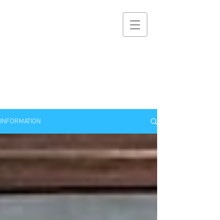
株式会社キビィズ
KIBI’S Co.,Ltd.
KIBI'S
NET
ひととひととの機微を大切に
おかげさまで逸品棚 PROJECTは
KIBI'S 逸品棚事業に生まれ変わりました
INFORMATION