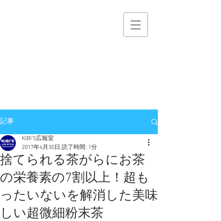
株式会社キビィズ
KIBI’S Co.,Ltd.
KIBI'S
NET
ひととひととの機微を大切に
おかげさまで逸品棚 PROJECTは
KIBI'S 逸品棚事業に生まれ変わりました
記事
KIBI'S広報室
2017年4月30日
読了時間: 1分
捨てられる茶がらにお茶
の栄養素の7割以上！超も
ったいないを解消した美味
しい超微細粉末茶