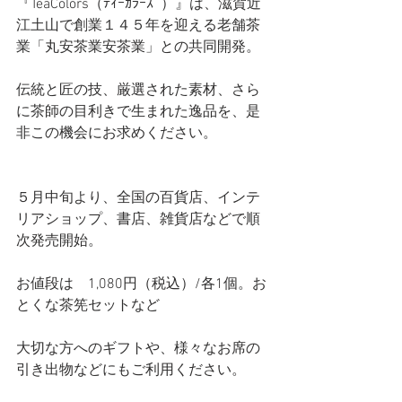
『TeaColors（ﾃｨｰｶﾗｰｽﾞ）』は、滋賀近
江土山で創業１４５年を迎える老舗茶
業「丸安茶業安茶業」との共同開発。
伝統と匠の技、厳選された素材、さら
に茶師の目利きで生まれた逸品を、是
非この機会にお求めください。
５月中旬より、全国の百貨店、インテ
リアショップ、書店、雑貨店などで順
次発売開始。
お値段は　1,080円（税込）/各1個。お
とくな茶筅セットなど
​大切な方へのギフトや、様々なお席の
引き出物などにもご利用ください。