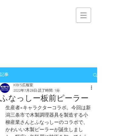
株式会社キビィズ
KIBI’S Co.,Ltd.
KIBI'S
NET
ひととひととの機微を大切に
おかげさまで逸品棚 PROJECTは
KIBI'S 逸品棚事業に生まれ変わりました
記事
KIBI'S広報室
2022年7月28日
読了時間: 1分
ふなっしー板前ピーラー
生産者×キャラクターコラボ。今回は新
潟三条市で木製調理器具を製造する小
柳産業さんとふなっしーのコラボで、
かわいい木製ピーラーが誕生しまし