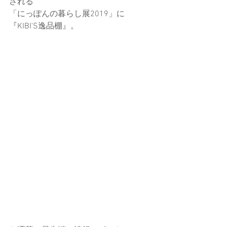
される
「にっぽんの暮らし展2019」に
『KIBI'S逸品棚』。