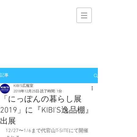
株式会社キビィズ
KIBI’S Co.,Ltd.
KIBI'S
NET
ひととひととの機微を大切に
おかげさまで逸品棚 PROJECTは
KIBI'S 逸品棚事業に生まれ変わりました
記事
KIBI'S広報室
2018年12月25日
読了時間: 1分
「にっぽんの暮らし展
2019」に『KIBI'S逸品棚』
出展
12/27〜1/6まで代官山T-SITEにて開催